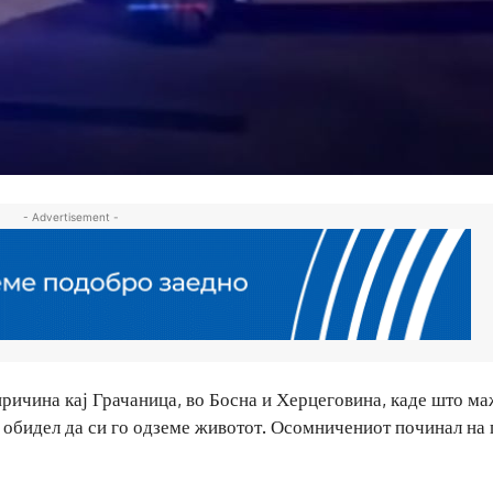
- Advertisement -
иричина кај Грачаница, во Босна и Херцеговина, каде што ма
е обидел да си го одземе животот. Осомничениот починал на 