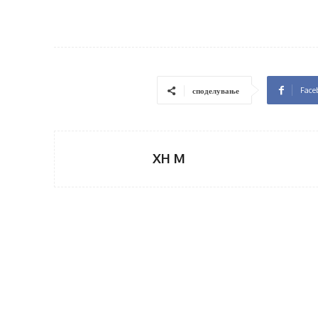
Face
споделување
XH M