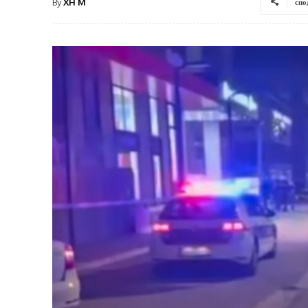
By
XH M
спо