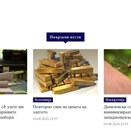
Поврзани вести
Економија
Македонија
 сè уште им
Повторно скок на цената на
Даниловски со
ирачките
златото
минимизираат
 избори
западнонилск
06.08.2026 23:07
06.08.2026 23:03