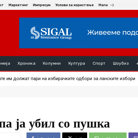
кт
Маркетинг
Импресум
Услови за користење
Мапа
омија
Хроника
Колумни
Култура
Спорт
Шоубиз
 на златото
 па ја убил со пушка