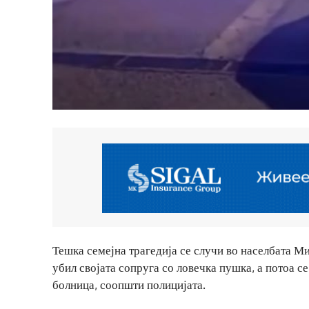
Тешка семејна трагедија се случи во населбата М
убил својата сопруга со ловечка пушка, а потоа с
болница, соопшти полицијата.