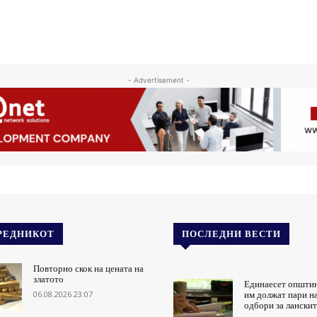
- Advertisement -
РЕДНИКОТ
ПОСЛЕДНИ ВЕСТИ
Повторно скок на цената на
златото
Единаесет општи
06.08.2026 23:07
им должат пари н
одбори за ланскит