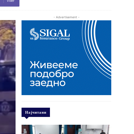
Viber
- Advertisement -
Најчитани