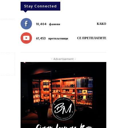
Stay Connected
КАКО
10,404
фанови
СЕ ПРЕТПЛАТИТЕ
61,453
претплатници
- Advertisement -