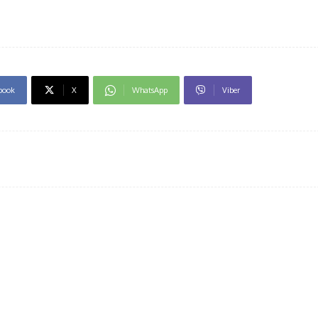
book
X
WhatsApp
Viber