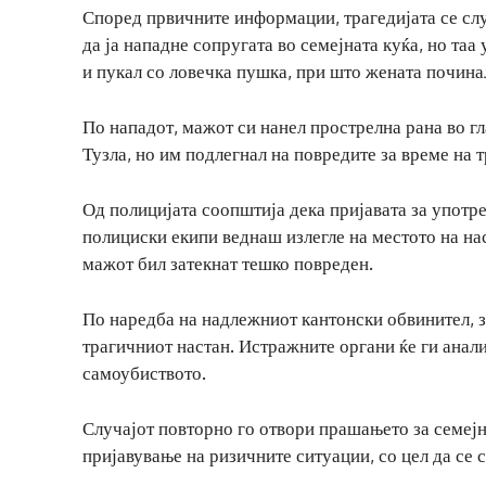
Според првичните информации, трагедијата се слу
да ја нападне сопругата во семејната куќа, но таа 
и пукал со ловечка пушка, при што жената почина
По нападот, мажот си нанел прострелна рана во г
Тузла, но им подлегнал на повредите за време на 
Од полицијата соопштија дека пријавата за употре
полициски екипи веднаш излегле на местото на на
мажот бил затекнат тешко повреден.
По наредба на надлежниот кантонски обвинител, з
трагичниот настан. Истражните органи ќе ги анали
самоубиството.
Случајот повторно го отвори прашањето за семеј
пријавување на ризичните ситуации, со цел да се 