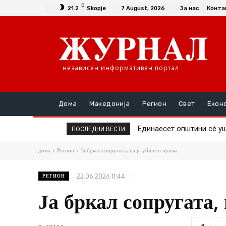
C
21.2
Skopje
7 August, 2026
За нас
Конта
независен информативен портал
Дома
Македонија
Регион
Свет
Екон
Повторно скок на цената
ПОСЛЕДНИ ВЕСТИ
дома
Регион
Ја бркал сопругата, па ја убил со пушка
22.06.2026 11:44
РЕГИОН
Ја бркал сопругата,