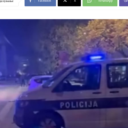
Facebook
X
WhatsApp
делување