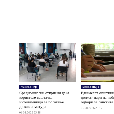
Македонија
Македонија
Средношколци откриени дека
Единаесет општини
користеле вештачка
должат пари на изб
интелигенција за полагање
одбори за ланските
државна матура
06.08.2026 23:17
06.08.2026 23:18