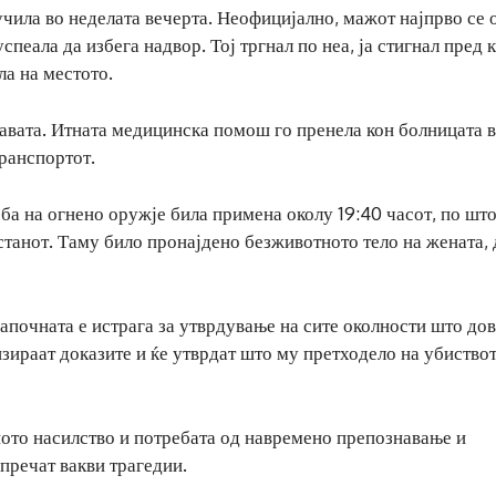
чила во неделата вечерта. Неофицијално, мажот најпрво се 
успеала да избега надвор. Тој тргнал по неа, ја стигнал пред 
ла на местото.
лавата. Итната медицинска помош го пренела кон болницата 
транспортот.
ба на огнено оружје била примена околу 19:40 часот, по шт
станот. Таму било пронајдено безживотното тело на жената,
апочната е истрага за утврдување на сите околности што дов
зираат доказите и ќе утврдат што му претходело на убиствот
ното насилство и потребата од навремено препознавање и
спречат вакви трагедии.