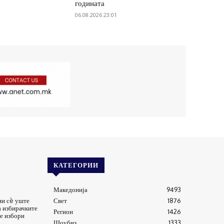
годината
06.08.2026 23:01
КАТЕГОРИИ
Македонија
9493
ни сè уште
Свет
1876
а избирачките
Регион
1426
е избори
Шоубиз
1333