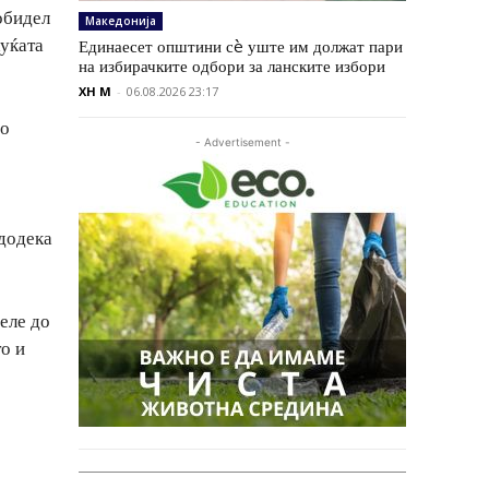
обидел
Македонија
куќата
Единаесет општини сè уште им должат пари
на избирачките одбори за ланските избори
XH M
-
06.08.2026 23:17
во
- Advertisement -
о
 додека
еле до
о и