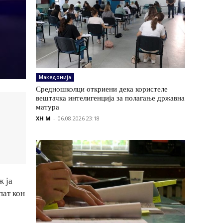
Македонија
Средношколци откриени дека користеле
вештачка интелигенција за полагање државна
матура
XH M
-
06.08.2026 23:18
ж ја
пат кон