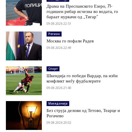
Драма на Преспанското Езеро, 71-
годишен рибар исчезна во водата, го
бараат нуркачи од „Тигар“
09.08.2026 22:51
Регион
Москва го пофали Радев
09.08.2026 22:49
Спорт
Шкендија го победи Вардар, па изби
конфликт меѓу фудбалерите
09.08.2026 21:40
Македонија
Без струја делови од Тетово, Теарце и
Рогачево
09.08.2026 20:02