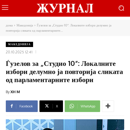
дома
Македонија
Ѓузелов за „Студио 10“: Локалните избори делумно ја
повторија сликата од парламентарните...
МАКЕДОНИЈА
20.10.2025 12:41
Ѓузелов за „Студио 10“: Локалните
избори делумно ја повторија сликата
од парламентарните избори
By
XH M
Facebook
X
WhatsApp