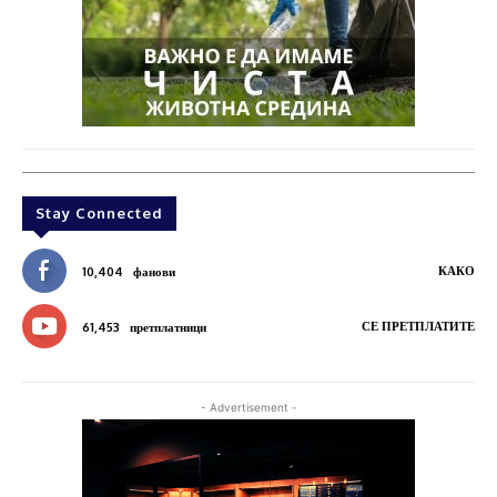
Stay Connected
КАКО
10,404
фанови
СЕ ПРЕТПЛАТИТЕ
61,453
претплатници
- Advertisement -