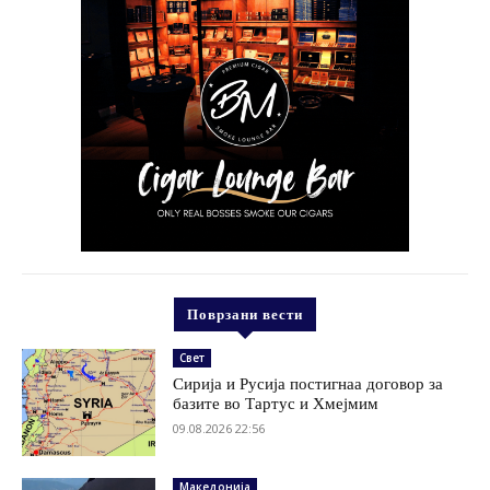
Поврзани вести
Свет
Сирија и Русија постигнаа договор за
базите во Тартус и Хмејмим
09.08.2026 22:56
Македонија