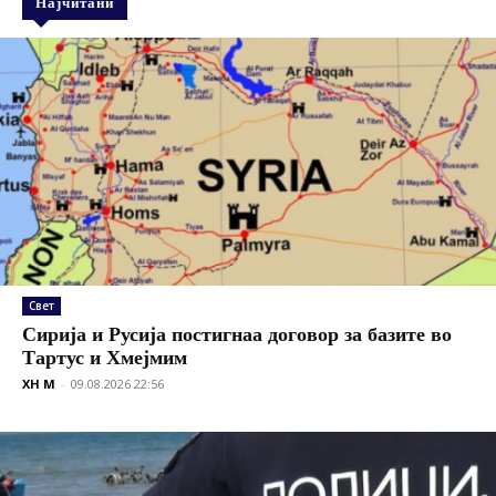
Најчитани
Свет
Сирија и Русија постигнаа договор за базите во
Тартус и Хмејмим
XH M
-
09.08.2026 22:56