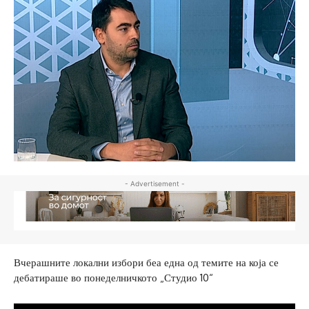
- Advertisement -
Вчерашните локални избори беа една од темите на која се
дебатираше во понеделничкото „Студио 10“