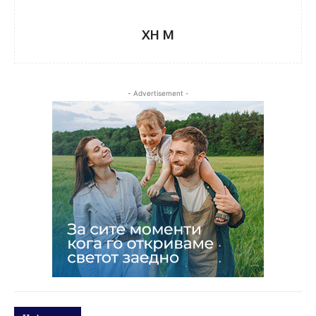
XH M
- Advertisement -