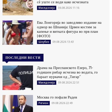
сѐ уште се води како исчезната
06.08.2026 11:16
Македонија
Ева Лонгорија во заводливо издание на
одмор во Шпанија: Црвен костим за
капење и витката фигура во прв план
(ФОТО)
09.08.2026 13:43
Шоубиз
ПОСЛЕДНИ ВЕСТИ
Драма на Преспанското Езеро, 71-
годишен рибар исчезна во водата, го
бараат нуркачи од „Тигар“
09.08.2026 22:51
Македонија
Москва го пофали Радев
09.08.2026 22:49
Регион