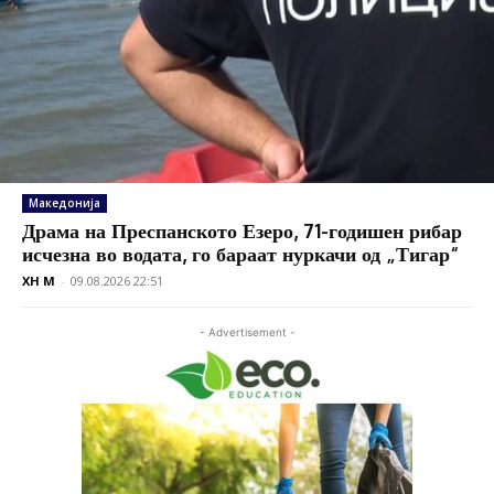
Македонија
Драма на Преспанското Езеро, 71-годишен рибар
исчезна во водата, го бараат нуркачи од „Тигар“
XH M
-
09.08.2026 22:51
- Advertisement -