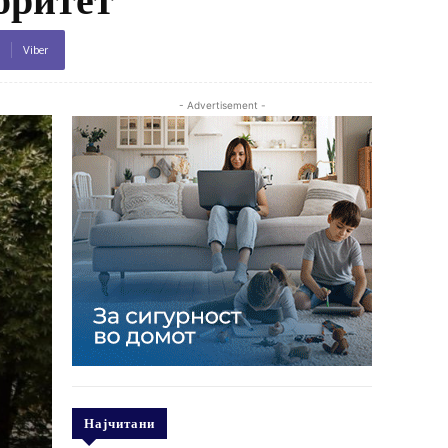
Viber
- Advertisement -
Најчитани