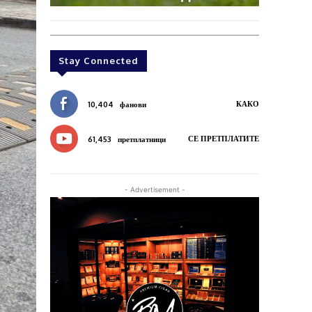
Stay Connected
КАКО
10,404
фанови
СЕ ПРЕТПЛАТИТЕ
61,453
претплатници
- Advertisement -