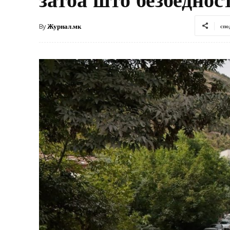
By
Журнал.мк
спо