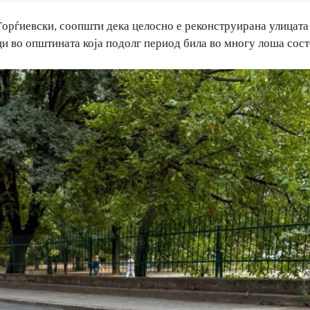
орѓиевски, соопшти дека целосно е реконструирана улицата
и во општината која подолг период била во многу лоша сост