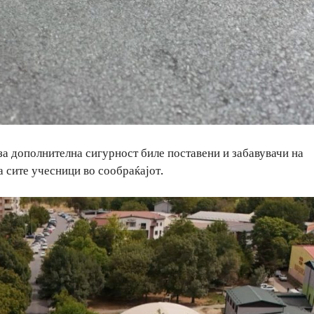
 за дополнителна сигурност биле поставени и забавувачи на
а сите учесници во сообраќајот.