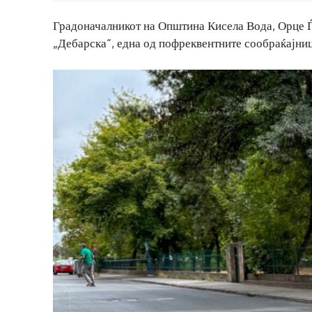
Градоначалникот на Општина Кисела Вода, Орце Ѓ
„Дебарска“, една од пофреквентните сообраќајниц