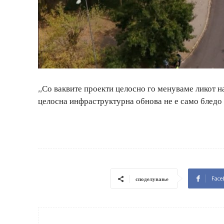
,,Со ваквите проекти целосно го менуваме ликот н
целосна инфраструктурна обнова не е само бледо 
Face
споделување