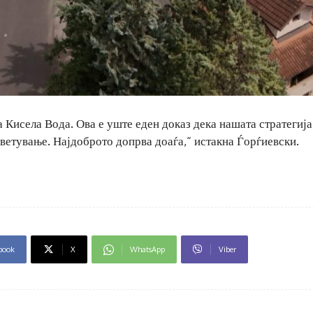
а Кисела Вода. Ова е уште еден доказ дека нашата стратегија
ветување. Најдоброто допрва доаѓа,“ истакна Ѓорѓиевски.
book
X
WhatsApp
Viber