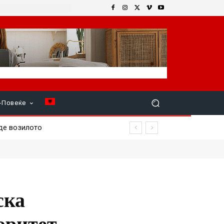
+Повеќе
ска
оритет