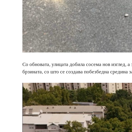
Со обновата, улицата добила сосема нов изглед, а
брзината, со што се создава побезбедна средина з