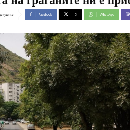
Facebook
X
WhatsApp
делување