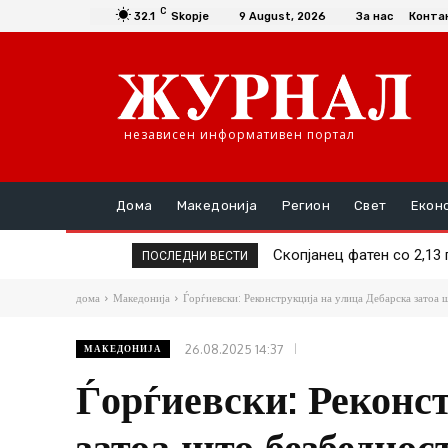
C
32.1
Skopje
9 August, 2026
За нас
Конта
независен информативен портал
Дома
Македонија
Регион
Свет
Екон
Тела на хитлерови војни
ПОСЛЕДНИ ВЕСТИ
дома
Македонија
Ѓорѓиевски: Реконструкција на улица Дебарска затоа ш
26.08.2025 14:37
МАКЕДОНИЈА
Ѓорѓиевски: Реконс
затоа што безбеднос