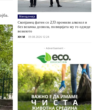
ојба.
Македонија
Скопјанец фатен со 2,13 промили алкохол и
без возачка дозвола, полицијата му го одзеде
возилото
XH M
-
09.08.2026 12:24
- Advertisement -