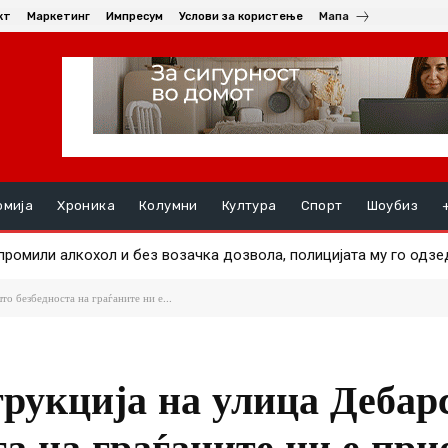
кт
Маркетинг
Импресум
Услови за користење
Мапа
омија
Хроника
Колумни
Култура
Спорт
Шоубиз
ци и возила излегоа на површина по сушата во Дунав
то безбедноста на граѓаните ни е...
трукција на улица Дебар
та на граѓаните ни е при