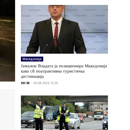
Македонија
Јамалов: Владата ја позиционира Македонија
како сè поатрактивна туристичка
дестинација
XH M
-
09.08.2026 12:29